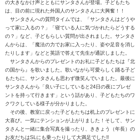
の大きなかけ声とともにサンタさんが登場。子どもたち
は、目の前に現れた外国人のサンタさんに大興奮！！
サンタさんへの質問タイムでは、「サンタさんはどうや
って家に入るの？」「寝ている人に気づかれたらどうする
の？」など、子どもらしい質問が出されました。サンタさ
んからは、「魔法の力でお家に入ったり、姿や足音を消し
たりします」などと英語で答えて先生が通訳しました。
サンタさんからのプレゼントのお礼に子どもたちは『北
の国から』を歌いました。歌いながら可愛らしく踊る子ど
もたちに、サンタさんも思わず微笑んでいました。最後に
サンタさんから「良い子にしていると24日の夜にプレゼ
ントを持って行きます」という話があり、子どもたちのワ
クワクしている様子が分かりました。
その後、教室に戻った子どもたちは机上のプレゼントに
大喜び。一気にテンションが上がりました！そして、サン
タさんと一緒に集合写真を撮ったり、ききょう（年長）の
お友だちはSLにも乗ったりして大満足でした!!